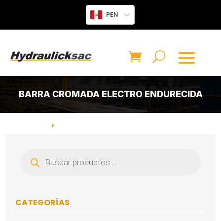
PEN
BARRA CROMADA ELECTRO ENDURECIDA
INICIO
CATEGORÍA: BARRA CROMADA ELECTRO
E
ENDURECIDA
Búsqueda
de
productos
CATEGORÍAS