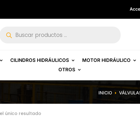
Acce
Búsqueda
de
productos
CILINDROS HIDRÁULICOS
MOTOR HIDRÁULICO
OTROS
INICIO
VÁLVULA
E
el único resultado