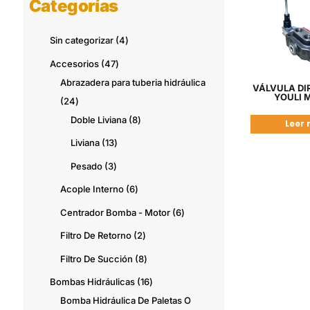
Categorías
4
Sin categorizar
4
productos
47
Accesorios
47
productos
Abrazadera para tuberia hidráulica
VÁLVULA DI
YOULI 
24
24
productos
8
Doble Liviana
8
Leer
productos
13
Liviana
13
productos
3
Pesado
3
productos
6
Acople Interno
6
productos
6
Centrador Bomba - Motor
6
productos
2
Filtro De Retorno
2
productos
8
Filtro De Succión
8
productos
16
Bombas Hidráulicas
16
productos
Bomba Hidráulica De Paletas O