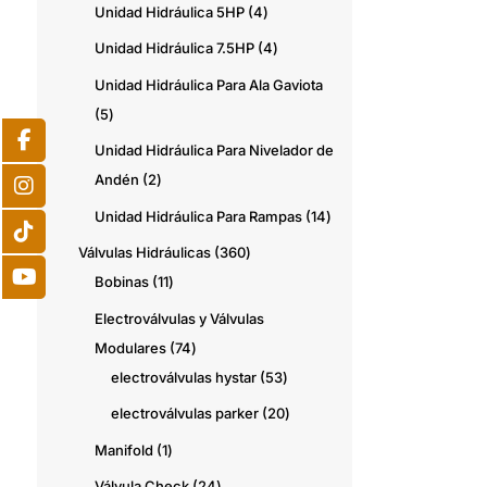
productos
4
Unidad Hidráulica 5HP
4
productos
4
Unidad Hidráulica 7.5HP
4
productos
Unidad Hidráulica Para Ala Gaviota
5
5
productos
Unidad Hidráulica Para Nivelador de
2
Andén
2
productos
14
Unidad Hidráulica Para Rampas
14
productos
360
Válvulas Hidráulicas
360
11
productos
Bobinas
11
productos
Electroválvulas y Válvulas
74
Modulares
74
productos
53
electroválvulas hystar
53
productos
20
electroválvulas parker
20
productos
1
Manifold
1
producto
24
Válvula Check
24