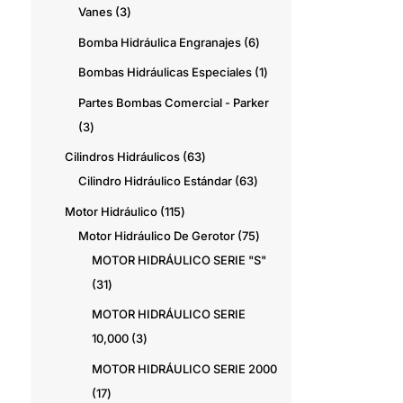
3
Vanes
3
productos
6
Bomba Hidráulica Engranajes
6
productos
1
Bombas Hidráulicas Especiales
1
producto
Partes Bombas Comercial - Parker
3
3
productos
63
Cilindros Hidráulicos
63
productos
63
Cilindro Hidráulico Estándar
63
productos
115
Motor Hidráulico
115
productos
75
Motor Hidráulico De Gerotor
75
productos
MOTOR HIDRÁULICO SERIE "S"
31
31
productos
MOTOR HIDRÁULICO SERIE
3
10,000
3
productos
MOTOR HIDRÁULICO SERIE 2000
17
17