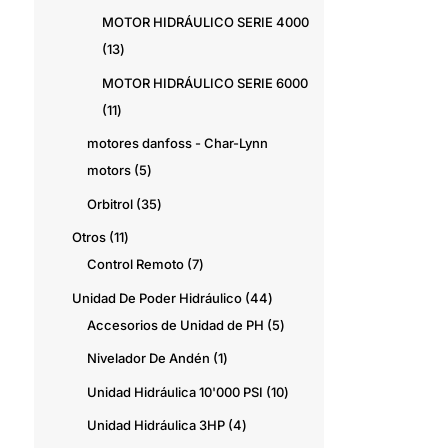
productos
MOTOR HIDRÁULICO SERIE 4000
13
13
productos
MOTOR HIDRÁULICO SERIE 6000
11
11
productos
motores danfoss - Char-Lynn
5
motors
5
productos
35
Orbitrol
35
productos
11
Otros
11
productos
7
Control Remoto
7
productos
44
Unidad De Poder Hidráulico
44
productos
5
Accesorios de Unidad de PH
5
productos
1
Nivelador De Andén
1
producto
10
Unidad Hidráulica 10'000 PSI
10
productos
4
Unidad Hidráulica 3HP
4