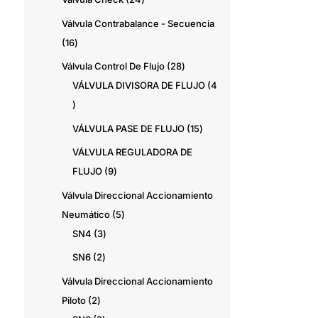
productos
Válvula Contrabalance - Secuencia
16
16
productos
28
Válvula Control De Flujo
28
productos
VÁLVULA DIVISORA DE FLUJO
4
4
productos
15
VÁLVULA PASE DE FLUJO
15
productos
VÁLVULA REGULADORA DE
9
FLUJO
9
productos
Válvula Direccional Accionamiento
5
Neumático
5
3
productos
SN4
3
productos
2
SN6
2
productos
Válvula Direccional Accionamiento
2
Piloto
2