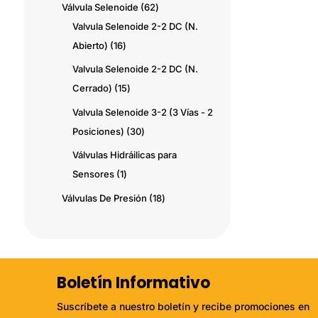
productos
62
Válvula Selenoide
62
productos
Valvula Selenoide 2-2 DC (N.
16
Abierto)
16
productos
Valvula Selenoide 2-2 DC (N.
15
Cerrado)
15
productos
Valvula Selenoide 3-2 (3 Vías - 2
30
Posiciones)
30
productos
Válvulas Hidráilicas para
1
Sensores
1
producto
18
Válvulas De Presión
18
productos
Boletín Informativo
Suscríbete a nuestro boletín y recibe promociones en