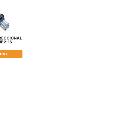
RECCIONAL
MB2-1S
 más