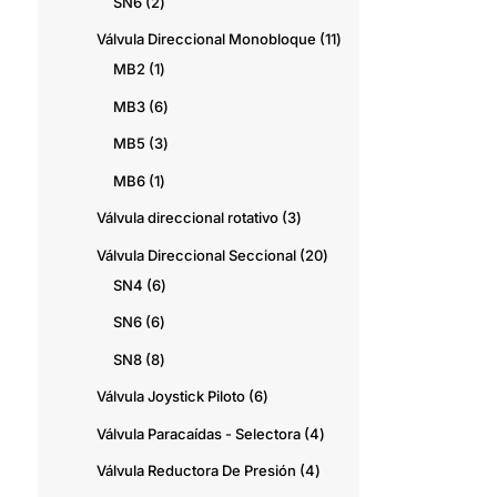
productos
2
SN6
2
productos
11
Válvula Direccional Monobloque
11
1
productos
MB2
1
producto
6
MB3
6
productos
3
MB5
3
productos
1
MB6
1
producto
3
Válvula direccional rotativo
3
productos
20
Válvula Direccional Seccional
20
6
productos
SN4
6
productos
6
SN6
6
productos
8
SN8
8
productos
6
Válvula Joystick Piloto
6
productos
4
Válvula Paracaídas - Selectora
4
productos
4
Válvula Reductora De Presión
4