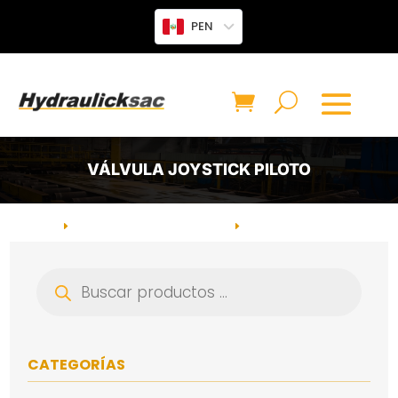
PEN
VÁLVULA JOYSTICK PILOTO
INICIO
VÁLVULAS HIDRÁULICAS
CATEGORÍA: VÁLVULA
E
E
JOYSTICK PILOTO
Búsqueda
de
productos
CATEGORÍAS