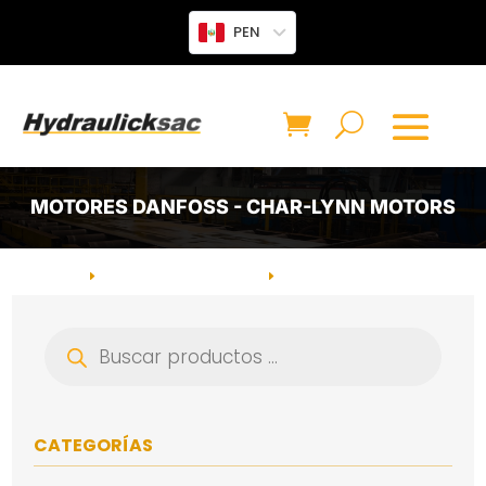
PEN
MOTORES DANFOSS - CHAR-LYNN MOTORS
INICIO
MOTOR HIDRÁULICO
CATEGORÍA: MOTORES
E
E
DANFOSS - CHAR-LYNN MOTORS
Búsqueda
de
productos
CATEGORÍAS