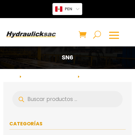
PEN
SN6
INICIO
VÁLVULAS HIDRÁULICAS
VÁLVULA DIRECCIONAL
E
E
SECCIONAL
CATEGORÍA: SN6
E
Búsqueda
de
productos
CATEGORÍAS