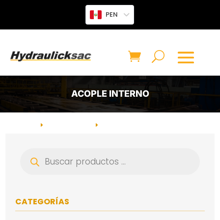
PEN
ACOPLE INTERNO
INICIO
ACCESORIOS
CATEGORÍA: ACOPLE INTERNO
E
E
Búsqueda
de
productos
CATEGORÍAS