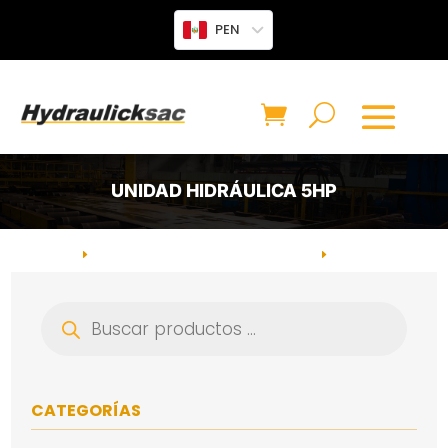
PEN
UNIDAD HIDRÁULICA 5HP
INICIO
UNIDAD DE PODER HIDRÁULICO
CATEGORÍA:
E
E
UNIDAD HIDRÁULICA 5HP
Búsqueda
de
productos
CATEGORÍAS