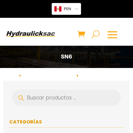
PEN
SN6
INICIO
VÁLVULAS HIDRÁULICAS
VÁLVULA DIRECCIONAL
E
E
ACCIONAMIENTO PILOTO
CATEGORÍA: SN6
E
Búsqueda
de
productos
CATEGORÍAS