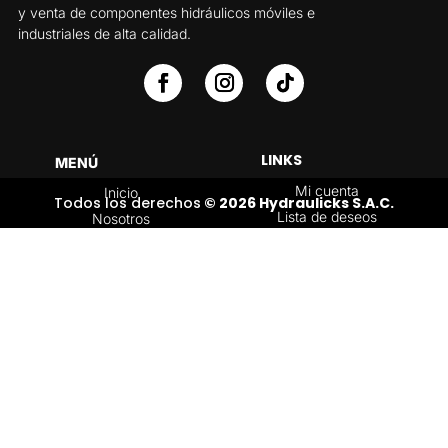
y venta de componentes hidráulicos móviles e
industriales de alta calidad.
LINKS
MENÚ
Mi cuenta
Inicio
Todos los derechos
© 2026 Hydraulicks S.A.C.
Lista de deseos
Nosotros
Carrito
Servicios
Política de
Tienda
devoluciones y
Contáctenos
reembolsos
Blog
CATEGORÍAS
Válvulas Hidráulicas
Bombas Hidráulicas