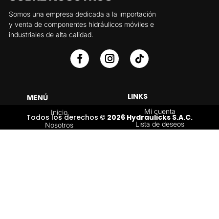
Somos una empresa dedicada a la importación
y venta de componentes hidráulicos móviles e
industriales de alta calidad.
LINKS
MENÚ
Mi cuenta
Inicio
Todos los derechos
© 2026 Hydraulicks S.A.C.
Lista de deseos
Nosotros
Carrito
Servicios
Política de
Tienda
devoluciones y
Contáctenos
reembolsos
Blog
CATEGORÍAS