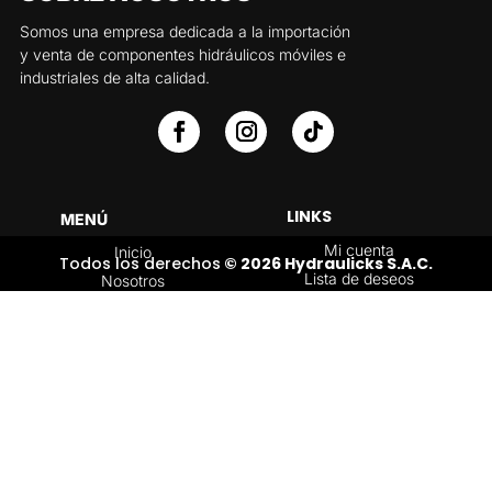
Somos una empresa dedicada a la importación
y venta de componentes hidráulicos móviles e
industriales de alta calidad.
LINKS
MENÚ
Mi cuenta
Inicio
Todos los derechos
© 2026 Hydraulicks S.A.C.
Lista de deseos
Nosotros
Carrito
Servicios
Política de
Tienda
devoluciones y
Contáctenos
reembolsos
Blog
CATEGORÍAS