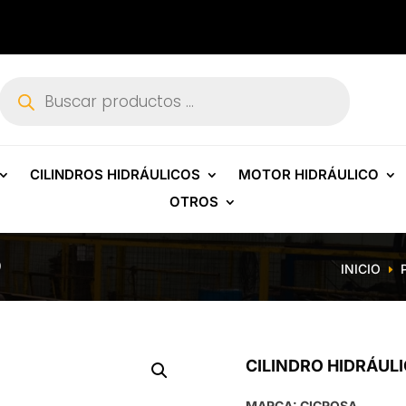
Búsqueda
de
productos
CILINDROS HIDRÁULICOS
MOTOR HIDRÁULICO
OTROS
0
INICIO
E
CILINDRO HIDRÁUL
MARCA: CICROSA