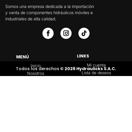
Somos una empresa dedicada a la importación
y venta de componentes hidráulicos móviles e
industriales de alta calidad.
LINKS
MENÚ
Mi cuenta
Inicio
Todos los derechos
© 2026 Hydraulicks S.A.C.
Lista de deseos
Nosotros
Carrito
Servicios
Política de
Tienda
devoluciones y
Contáctenos
reembolsos
Blog
CATEGORÍAS