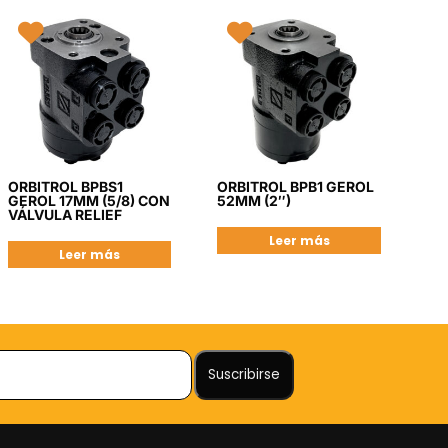
ORBITROL BPBS1
ORBITROL BPB1 GEROL
GEROL 17MM (5/8) CON
52MM (2″)
VÁLVULA RELIEF
Leer más
Leer más