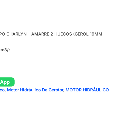
PO CHARLYN – AMARRE 2 HUECOS (GEROL 19MM
cm3/r
sApp
ico
,
Motor Hidráulico De Gerotor
,
MOTOR HIDRÁULICO