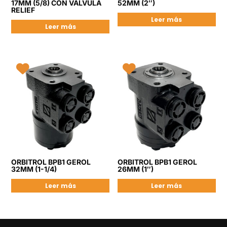
17MM (5/8) CON VÁLVULA
52MM (2″)
RELIEF
Leer más
Leer más
ORBITROL BPB1 GEROL
ORBITROL BPB1 GEROL
32MM (1-1/4)
26MM (1″)
Leer más
Leer más