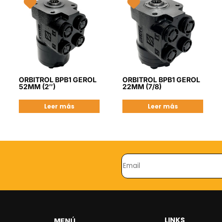
ORBITROL BPB1 GEROL
ORBITROL BPB1 GEROL
52MM (2″)
22MM (7/8)
Leer más
Leer más
LINKS
MENÚ