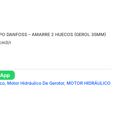
PO DANFOSS – AMARRE 2 HUECOS (GEROL 35MM)
cm3/r
sApp
ico
,
Motor Hidráulico De Gerotor
,
MOTOR HIDRÁULICO