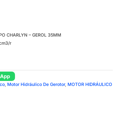
PO CHARLYN – GEROL 35MM
cm3/r
sApp
ico
,
Motor Hidráulico De Gerotor
,
MOTOR HIDRÁULICO