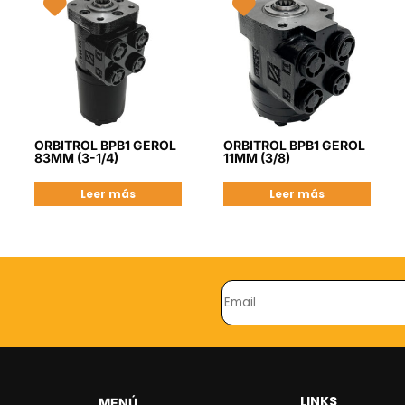
ORBITROL BPB1 GEROL
ORBITROL BPB1 GEROL
83MM (3-1/4)
11MM (3/8)
Leer más
Leer más
LINKS
MENÚ