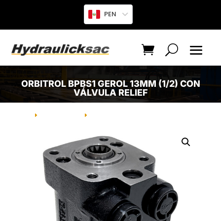
PEN
ORBITROL BPBS1 GEROL 13MM (1/2) CON
VÁLVULA RELIEF
INICIO
PRODUCTO
ORBITROL BPBS1 GEROL 13MM (1/2)
E
E
CON VÁLVULA RELIEF