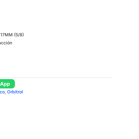
17MM (5/8)
acción
sApp
ico
,
Orbitrol