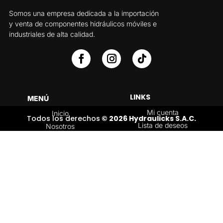
Somos una empresa dedicada a la importación
y venta de componentes hidráulicos móviles e
industriales de alta calidad.
LINKS
MENÚ
Mi cuenta
Inicio
Todos los derechos
© 2026 Hydraulicks S.A.C.
Lista de deseos
Nosotros
Carrito
Servicios
Política de
Tienda
devoluciones y
Contáctenos
reembolsos
Blog
CATEGORÍAS