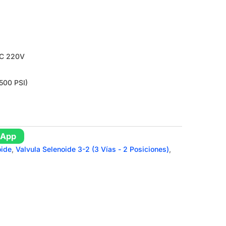
DC 220V
500 PSI)
sApp
oide
,
Valvula Selenoide 3-2 (3 Vías - 2 Posiciones)
,