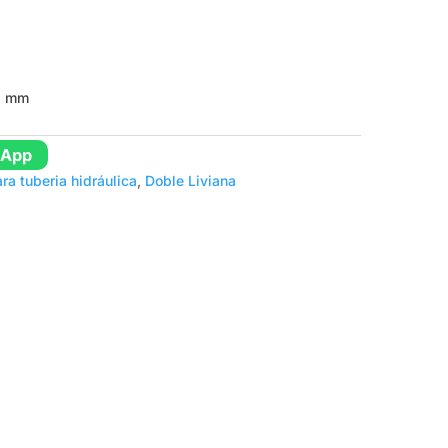
.3 mm
sApp
a tuberia hidráulica
,
Doble Liviana