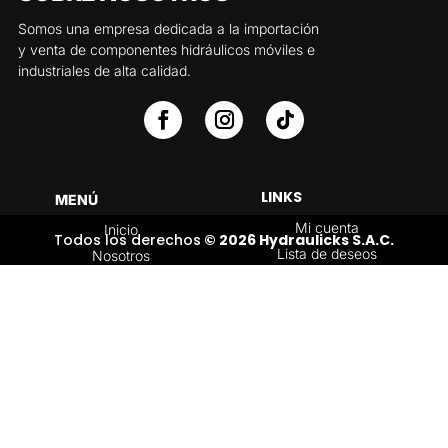
Somos una empresa dedicada a la importación
y venta de componentes hidráulicos móviles e
industriales de alta calidad.
LINKS
MENÚ
Mi cuenta
Inicio
Todos los derechos
© 2026 Hydraulicks S.A.C.
Lista de deseos
Nosotros
Carrito
Servicios
Política de
Tienda
devoluciones y
Contáctenos
reembolsos
Blog
CATEGORÍAS