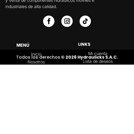
y venta de componentes hidráulicos móviles e
industriales de alta calidad.
LINKS
MENÚ
Mi cuenta
Inicio
Todos los derechos
© 2026 Hydraulicks S.A.C.
Lista de deseos
Nosotros
Carrito
Servicios
Política de
Tienda
devoluciones y
Contáctenos
reembolsos
Blog
CATEGORÍAS
Válvulas Hidráulicas
Bombas Hidráulicas