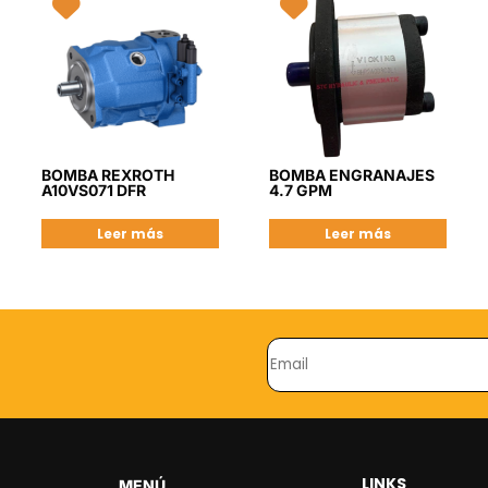
BOMBA REXROTH
BOMBA ENGRANAJES
A10VS071 DFR
4.7 GPM
Leer más
Leer más
LINKS
MENÚ