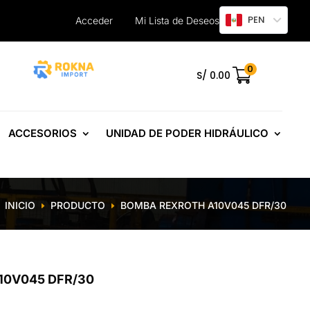
PEN
Acceder
Mi Lista de Deseos
0
.
S/
0.00
ACCESORIOS
UNIDAD DE PODER HIDRÁULICO
INICIO
PRODUCTO
BOMBA REXROTH A10V045 DFR/30
E
E
10V045 DFR/30