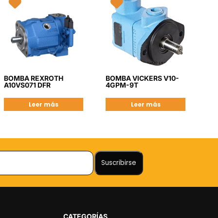
BOMBA REXROTH
BOMBA VICKERS V10-
A10VS071 DFR
4GPM-9T
Leer más
Leer más
CATEGORÍAS