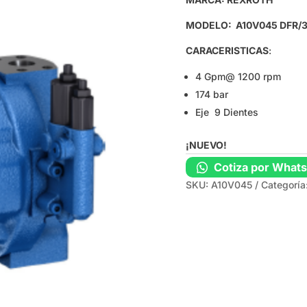
MODELO: A10V045 DFR/
CARACERISTICAS
:
4 Gpm@ 1200 rpm
174 bar
Eje 9 Dientes
¡NUEVO!
Cotiza por What
SKU:
A10V045
Categoría