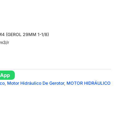
4 (GEROL 29MM 1-1/8)
cm3/r
sApp
ico
,
Motor Hidráulico De Gerotor
,
MOTOR HIDRÁULICO