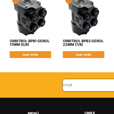
ORBITROL BPB1 GEROL
ORBITROL BPB3 GEROL
17MM (5/8)
22MM (7/8)
Leer más
Leer más
LINKS
MENÚ