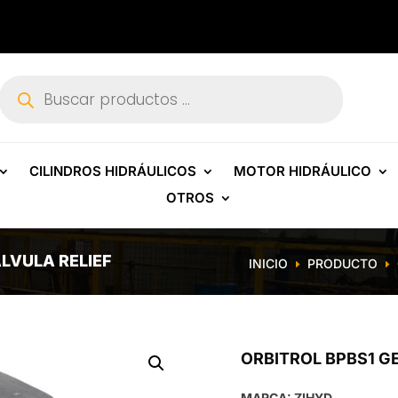
Búsqueda
de
productos
CILINDROS HIDRÁULICOS
MOTOR HIDRÁULICO
OTROS
ÁLVULA RELIEF
INICIO
PRODUCTO
E
E
ORBITROL BPBS1 GE
MARCA: ZIHYD