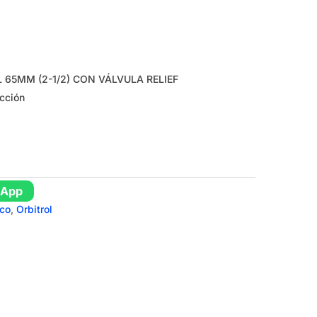
 65MM (2-1/2) CON VÁLVULA RELIEF
acción
sApp
ico
,
Orbitrol