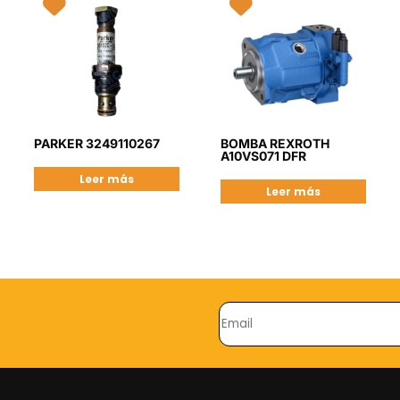
PARKER 3249110267
BOMBA REXROTH
A10VS071 DFR
Leer más
Leer más