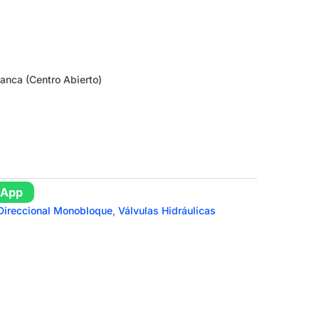
lanca (Centro Abierto)
sApp
 Direccional Monobloque
,
Válvulas Hidráulicas