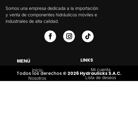
Somos una empresa dedicada a la importación
y venta de componentes hidráulicos móviles e
industriales de alta calidad.
LINKS
MENÚ
Mi cuenta
Inicio
Todos los derechos
© 2026 Hydraulicks S.A.C.
Lista de deseos
Nosotros
Carrito
Servicios
Política de
Tienda
devoluciones y
Contáctenos
reembolsos
Blog
CATEGORÍAS