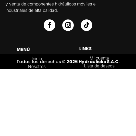
y venta de componentes hidráulicos móviles e
industriales de alta calidad.
LINKS
MENÚ
Mi cuenta
Inicio
Todos los derechos
© 2026 Hydraulicks S.A.C.
Lista de deseos
Nosotros
Carrito
Servicios
Política de
Tienda
devoluciones y
Contáctenos
reembolsos
Blog
CATEGORÍAS
Válvulas Hidráulicas
Bombas Hidráulicas