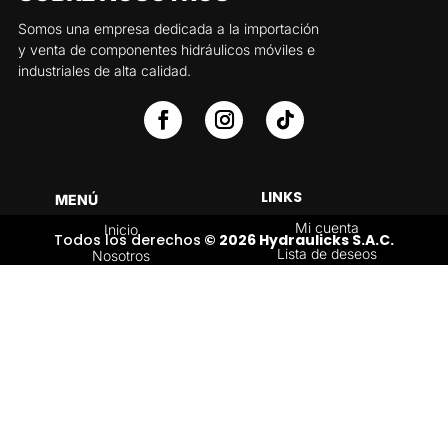
Somos una empresa dedicada a la importación
y venta de componentes hidráulicos móviles e
industriales de alta calidad.
LINKS
MENÚ
Mi cuenta
Inicio
Todos los derechos
© 2026 Hydraulicks S.A.C.
Lista de deseos
Nosotros
Carrito
Servicios
Política de
Tienda
devoluciones y
Contáctenos
reembolsos
Blog
CATEGORÍAS